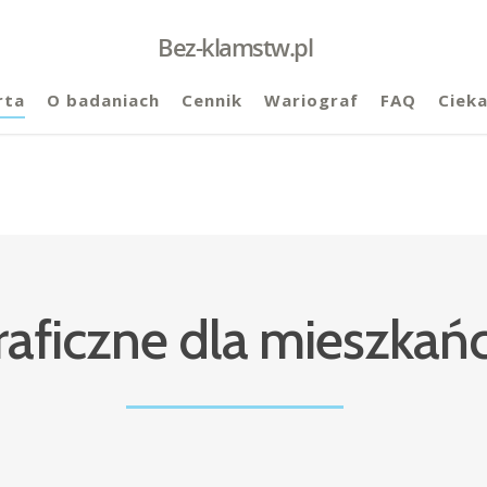
Bez-klamstw.pl
rta
O badaniach
Cennik
Wariograf
FAQ
Ciek
raficzne dla mieszka