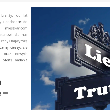
 branży, od lat
y i dochodzić do
m mieszkańcom
stanowi dla nas
 ceny i najwyższą
żemy cieszyć się
ch oraz nowych
 ofertą badania
m
 –