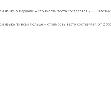
м языке в Варшаве – стоимость теста составляет 2 000 злотых
м языке по всей Польше – стоимость теста составляет от 2 000