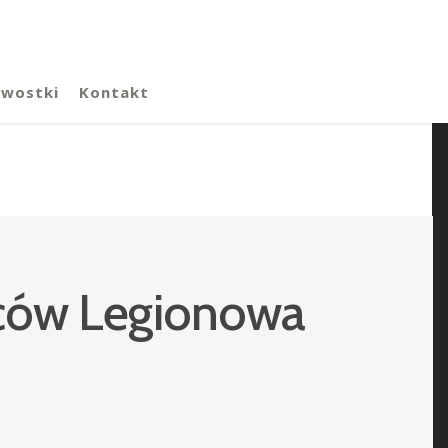
awostki
Kontakt
ńców Legionowa