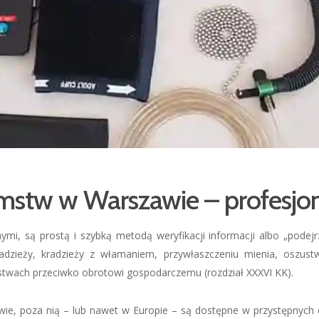
stw w Warszawie – profesjon
znymi, są prostą i szybką metodą weryfikacji informacji albo „pod
dzieży, kradzieży z włamaniem, przywłaszczeniu mienia, oszustwi
pstwach przeciwko obrotowi gospodarczemu (rozdział XXXVI KK).
ie, poza nią – lub nawet w Europie – są dostępne w przystępnych 