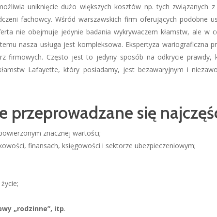
możliwia uniknięcie dużo większych kosztów np. tych związanych 
dczeni fachowcy. Wśród warszawskich firm oferujących podobne u
oferta nie obejmuje jedynie badania wykrywaczem kłamstw, ale w c
i temu nasza usługa jest kompleksowa. Ekspertyza wariograficzna 
 firmowych. Często jest to jedyny sposób na odkrycie prawdy, kt
or kłamstw Lafayette, który posiadamy, jest bezawaryjnym i niez
e przeprowadzane się najczęś
powierzonym znacznej wartości;
owości, finansach, księgowości i sektorze ubezpieczeniowym;
życie;
wy „rodzinne”, itp
.