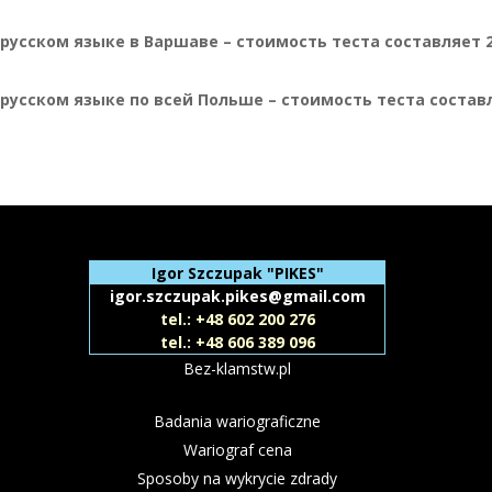
усском языке в Варшаве – стоимость теста составляет 2
сском языке по всей Польше – стоимость теста составляе
Igor Szczupak "PIKES"
igor.szczupak.pikes@gmail.com
tel.: +48 602 200 276
tel.: +48 606 389 096
Bez-klamstw.pl
Badania wariograficzne
Wariograf cena
Sposoby na wykrycie zdrady