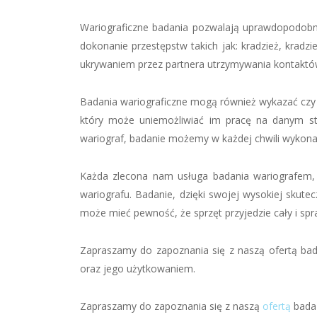
Wariograficzne badania pozwalają uprawdopodobn
dokonanie przestępstw takich jak: kradzież, krad
ukrywaniem przez partnera utrzymywania kontaktó
Badania wariograficzne mogą również wykazać czy 
który może uniemożliwiać im pracę na danym sta
wariograf, badanie możemy w każdej chwili wykona
Każda zlecona nam usługa badania wariografem, 
wariografu. Badanie, dzięki swojej wysokiej skute
może mieć pewność, że sprzęt przyjedzie cały i spr
Zapraszamy do zapoznania się z naszą ofertą bad
oraz jego użytkowaniem.
Zapraszamy do zapoznania się z naszą
ofertą
badań