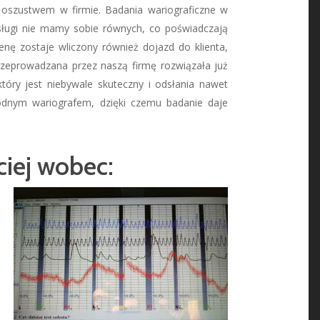
z oszustwem w firmie. Badania wariograficzne w
sługi nie mamy sobie równych, co poświadczają
enę zostaje wliczony również dojazd do klienta,
przeprowadzana przez naszą firmę rozwiązała już
óry jest niebywale skuteczny i odsłania nawet
awodnym wariografem, dzięki czemu badanie daje
ciej wobec: