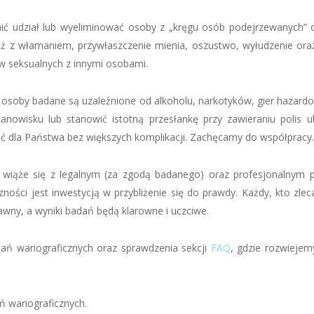
ić udział lub wyeliminować osoby z „kręgu osób podejrzewanych” 
zież z włamaniem, przywłaszczenie mienia, oszustwo, wyłudzenie ora
w seksualnych z innymi osobami.
osoby badane są uzależnione od alkoholu, narkotyków, gier hazardo
nowisku lub stanowić istotną przesłankę przy zawieraniu polis 
ć dla Państwa bez większych komplikacji. Zachęcamy do współpracy.
wiąże się z legalnym (za zgodą badanego) oraz profesjonalnym 
czności jest inwestycją w przybliżenie się do prawdy. Każdy, kto z
awny, a wyniki badań będą klarowne i uczciwe.
ań wariograficznych oraz sprawdzenia sekcji
FAQ
, gdzie rozwiejem
 wariograficznych.