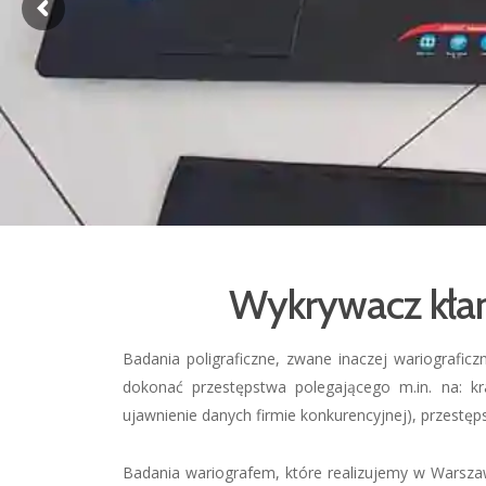
Wykrywacz kłam
Badania poligraficzne, zwane inaczej wariografic
dokonać przestępstwa polegającego m.in. na: kra
ujawnienie danych firmie konkurencyjnej), przestę
Badania wariografem, które realizujemy w Warszaw