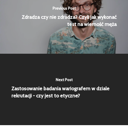
Previous Post
Zdradza czy nie zdradza? Czyli jak wykonać
test na wierność męża
Next Post
Zastosowanie badania wariografem w dziale
rekrutacji - czy jest to etyczne?