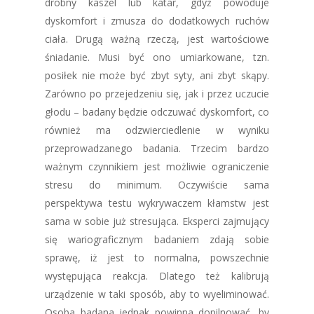
drobny kaszel lub katar, gdyż powoduje
dyskomfort i zmusza do dodatkowych ruchów
ciała. Drugą ważną rzeczą, jest wartościowe
śniadanie. Musi być ono umiarkowane, tzn.
posiłek nie może być zbyt syty, ani zbyt skąpy.
Zarówno po przejedzeniu się, jak i przez uczucie
głodu – badany będzie odczuwać dyskomfort, co
również ma odzwierciedlenie w wyniku
przeprowadzanego badania. Trzecim bardzo
ważnym czynnikiem jest możliwie ograniczenie
stresu do minimum. Oczywiście sama
perspektywa testu wykrywaczem kłamstw jest
sama w sobie już stresująca. Eksperci zajmujący
się wariograficznym badaniem zdają sobie
sprawę, iż jest to normalna, powszechnie
występująca reakcja. Dlatego też kalibrują
urządzenie w taki sposób, aby to wyeliminować.
Osoba badana jednak powinna dopilnować, by