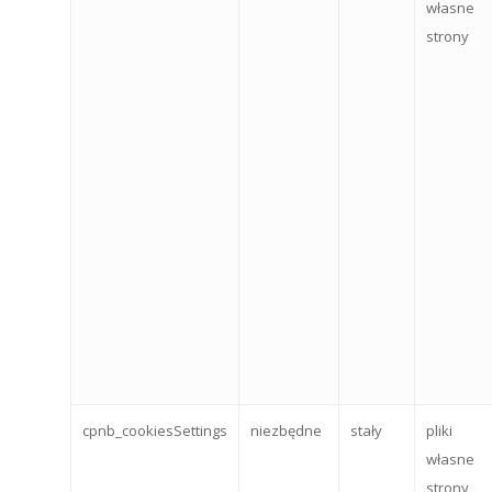
własne
strony
cpnb_cookiesSettings
niezbędne
stały
pliki
własne
strony