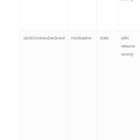
cpnbCookiesDeclined
niezbędne
stały
pliki
własne
strony