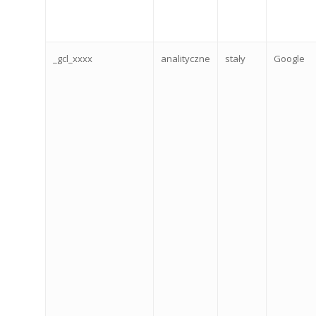
_gcl_xxxx
analityczne
stały
Google